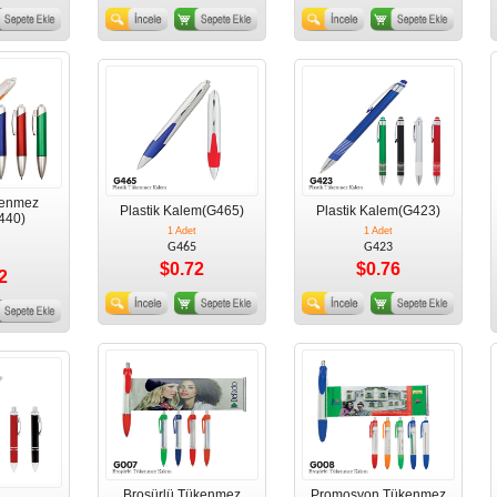
kenmez
Plastik Kalem(G465)
Plastik Kalem(G423)
440)
1 Adet
1 Adet
G465
G423
$0.72
$0.76
2
Broşürlü Tükenmez
Promosyon Tükenmez