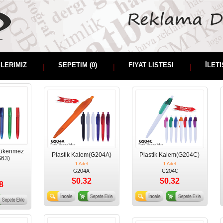
ŞLERIMIZ
SEPETIM (
0
)
FIYAT LISTESI
İLETI
Tükenmez
Plastik Kalem(G204A)
Plastik Kalem(G204C)
63)
1 Adet
1 Adet
G204A
G204C
$0.32
$0.32
8