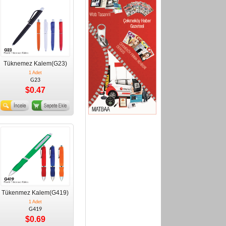
Tüknemez Kalem(G23)
1 Adet
G23
$0.47
Tükenmez Kalem(G419)
1 Adet
G419
$0.69