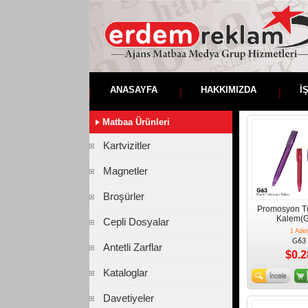
ANASAYFA
HAKKIMIZDA
İ
Matbaa Ürünleri
Kartvizitler
Magnetler
Broşürler
Promosyon 
Kalem(G
Cepli Dosyalar
1 Adet
G63
Antetli Zarflar
$0.2
Kataloglar
Davetiyeler