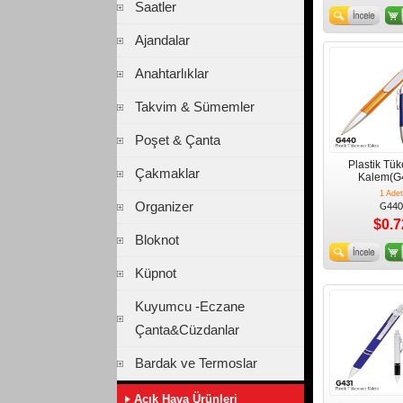
Saatler
Ajandalar
Anahtarlıklar
Takvim & Sümemler
Poşet & Çanta
Plastik Tü
Çakmaklar
Kalem(G
1 Adet
Organizer
G440
$0.7
Bloknot
Küpnot
Kuyumcu -Eczane
Çanta&Cüzdanlar
Bardak ve Termoslar
Açık Hava Ürünleri