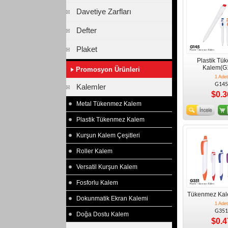
Davetiye Zarfları
Defter
Plaket
Plastik Tü
Kalem(G
Promosyon Ürünleri
1 Adet
G145
Kalemler
$0.3
Metal Tükenmez Kalem
Plastik Tükenmez Kalem
Kurşun Kalem Çeşitleri
Roller Kalem
Versatil Kurşun Kalem
Fosforlu Kalem
Tükenmez Kal
Dokunmatik Ekran Kalemi
1 Adet
G351
Doğa Dostu Kalem
$0.4