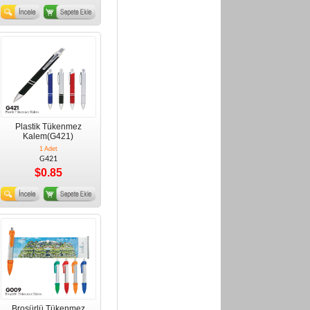
Plastik Tükenmez
Kalem(G421)
1 Adet
G421
$0.85
Broşürlü Tükenmez