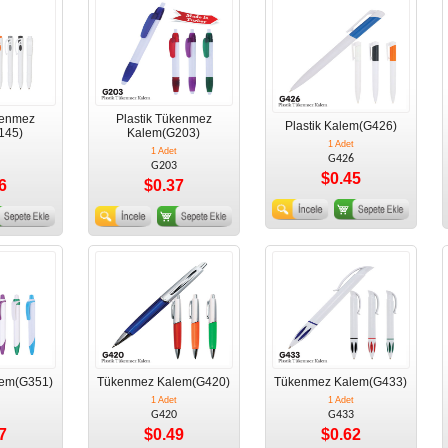
kenmez
Plastik Tükenmez
Plastik Kalem(G426)
145)
Kalem(G203)
1 Adet
1 Adet
G426
G203
$0.45
6
$0.37
em(G351)
Tükenmez Kalem(G420)
Tükenmez Kalem(G433)
1 Adet
1 Adet
G420
G433
7
$0.49
$0.62