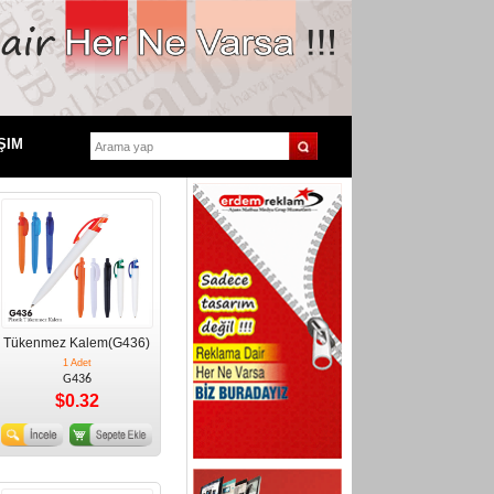
ŞIM
Tükenmez Kalem(G436)
1 Adet
G436
$0.32